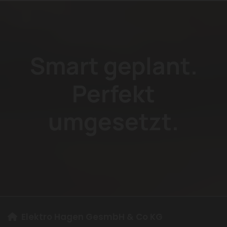
Smart geplant.
Perfekt
umgesetzt.
Elektro Hagen GesmbH & Co KG
