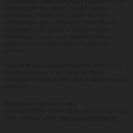
zu verhindern. Dazu wählen Sie in Ihren Browser-
Einstellungen die Option „Keine Cookies
akzeptieren“. Sie können in Ihren Browser-
Einstellungen auch definieren, dass Sie die
Speicherung der Daten jedes Mal explizit
bestätigen müssen. Des Weiteren können
gespeicherte Cookies jederzeit gelöscht
werden.
Falls Sie keine Cookies akzeptieren, kann es zu
Einschränkungen in der Funktion oder zu
verzögerter Ladezeit beim Aufruf dieser Website
kommen.
Anwendbare gewerbe- oder
berufsrechtliche Vorschriften: Gewerbeordnung
1994, abrufbar unter
http://www.ris.bka.gv.at