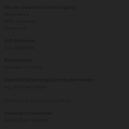
Ort der Gewerbeberechtigung
Flurstraße 9
6890 Lustenau
Österreich
UID-Nummer
ATU 36367908
Rechtsform
GesmbH & Co KG
Geschäftsführung/Juristische Person
Ing. Matthias Hagen
Zusätzliche Informationspflicht
Firmenbuchnummer
FN 15627glG Feldkirch