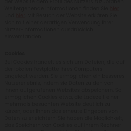
der Website dem Profil des Nutzers zuzuordnen.
Weitergehende Informationen finden Sie
hier
und
hier
. Mit Besuch der Website erklären Sie
sich mit einer derartigen Verwendung Ihrer
Nutzer-Informationen ausdrücklich
einverstanden.
Cookies
Bei Cookies handelt es sich um Dateien, die auf
der lokalen Festplatte Ihres Computers
angelegt werden. Sie ermöglichen ein besseres
Nutzererlebnis, indem sie Daten zu den von
Ihnen aufgerufenen Websites abspeichern. So
ermöglichen Cookies etwa, die Ladezeit einer
mehrmals besuchten Website deutlich zu
kürzen, oder Ihnen das erneute Eingeben von
Daten zu erleichtern. Sie haben die Möglichkeit,
das Speichern von Cookies auf Ihrem Rechner