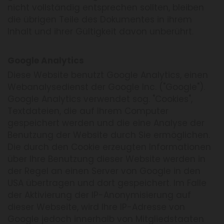
nicht vollständig entsprechen sollten, bleiben
die übrigen Teile des Dokumentes in ihrem
Inhalt und ihrer Gültigkeit davon unberührt.
Google Analytics
Diese Website benutzt Google Analytics, einen
Webanalysedienst der Google Inc. ("Google").
Google Analytics verwendet sog. "Cookies",
Textdateien, die auf Ihrem Computer
gespeichert werden und die eine Analyse der
Benutzung der Website durch Sie ermöglichen.
Die durch den Cookie erzeugten Informationen
über Ihre Benutzung dieser Website werden in
der Regel an einen Server von Google in den
USA übertragen und dort gespeichert. Im Falle
der Aktivierung der IP-Anonymisierung auf
dieser Webseite, wird Ihre IP-Adresse von
Google jedoch innerhalb von Mitgliedstaaten