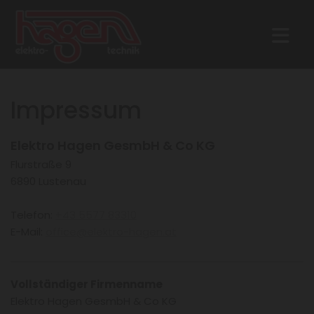
Impressum
Elektro Hagen GesmbH & Co KG
Flurstraße 9
6890 Lustenau
Telefon:
+43 5577 83310
E-Mail:
office@elektro-hagen.at
Vollständiger Firmenname
Elektro Hagen GesmbH & Co KG