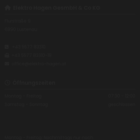
Elektro Hagen GesmbH & Co KG

Flurstraße 9
6890 Lustenau
+43 5577 83310

+43 5577 83310-18

office@elektro-hagen.at

Öffnungszeiten

Montag - Freitag
07:30 - 12:00
Samstag - Sonntag
geschlossen
Text hier eingeben
Montag - Freitag: Nachmittags nur nach